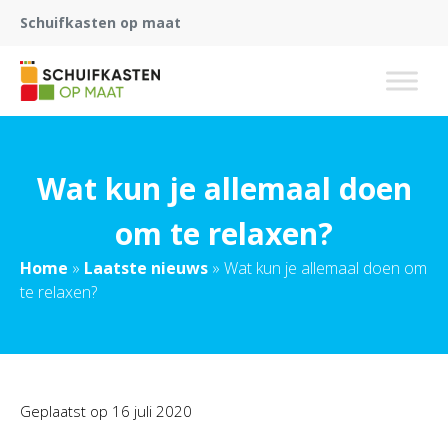
Schuifkasten op maat
Wat kun je allemaal doen
om te relaxen?
Home
»
Laatste nieuws
»
Wat kun je allemaal doen om
te relaxen?
Geplaatst op
16 juli 2020