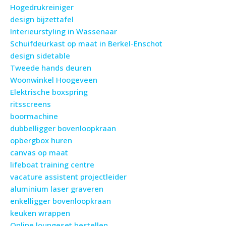
Hogedrukreiniger
design bijzettafel
Interieurstyling in Wassenaar
Schuifdeurkast op maat in Berkel-Enschot
design sidetable
Tweede hands deuren
Woonwinkel Hoogeveen
Elektrische boxspring
ritsscreens
boormachine
dubbelligger bovenloopkraan
opbergbox huren
canvas op maat
lifeboat training centre
vacature assistent projectleider
aluminium laser graveren
enkelligger bovenloopkraan
keuken wrappen
Online loungeset bestellen