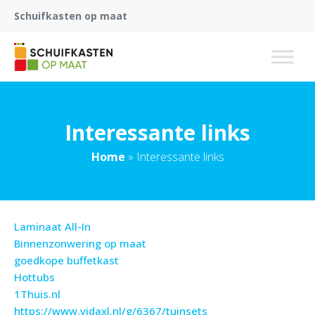
Schuifkasten op maat
Interessante links
Home
»
Interessante links
Laminaat All-In
Binnenzonwering op maat
goedkope buffetkast
Hottubs
1Thuis.nl
https://www.vidaxl.nl/g/6367/tuinsets